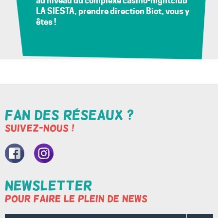
au niveau du complexe casino-nightclub
LA SIESTA, prendre direction Biot, vous y
êtes !
Fan des réseaux ?
Suivez-nous !
Nore
Nore
page
compte
Newsletter
Pour faire le plein de news
Facebook
Instagram