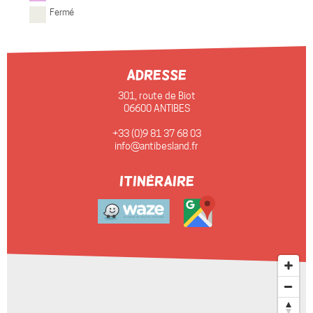
Fermé
Adresse
301, route de Biot
06600 ANTIBES
+33 (0)9 81 37 68 03
info@antibesland.fr
itinéraire