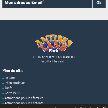
Ok
Mon
adresse
Email*
301, route de Biot - 06600 ANTIBES
info@antibesland.fr
Plan du site
Le parc
Infos pratiques
Tarifs
Carte PASS
Attractions pour les familles
Attractions pour les enfants
Attractions à sensations fortes