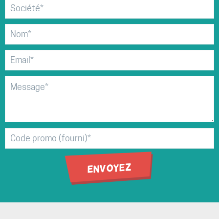
Société*
Nom*
Email*
Message*
Code
promo
(fourni)*
Envoyez