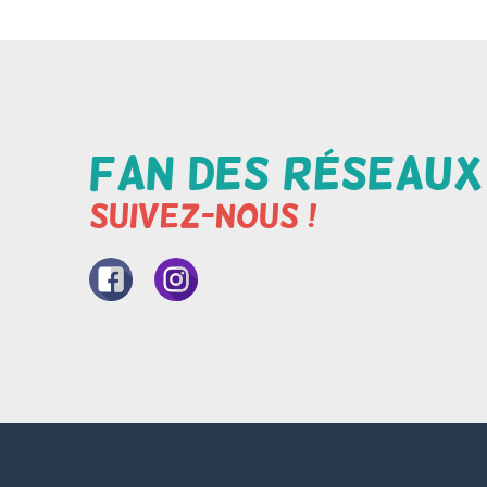
Fan des réseaux
Suivez-nous !
Nore
Nore
page
compte
Facebook
Instagram