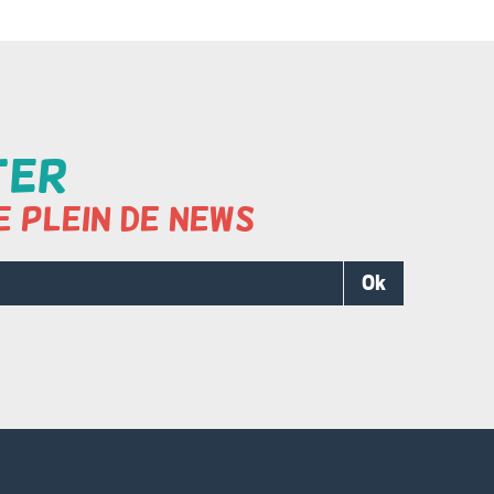
ter
e plein de news
Ok