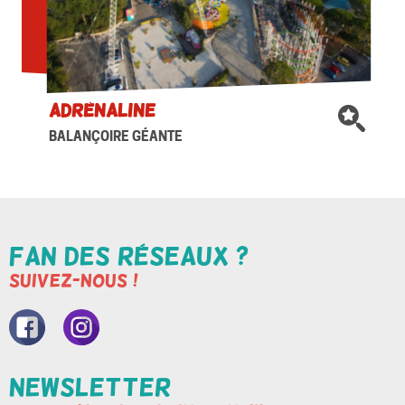
Adrénaline
BALANÇOIRE GÉANTE
Fan des réseaux ?
Suivez-nous !
Nore
Nore
page
compte
Newsletter