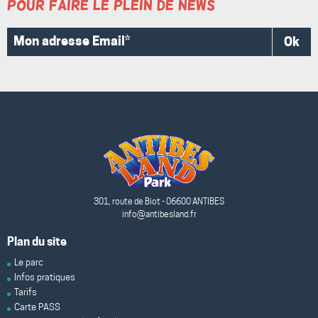
Pour faire le plein de news
Facebook
Instagram
Ok
Mon
adresse
Email*
301, route de Biot - 06600 ANTIBES
info@antibesland.fr
Plan du site
Le parc
Infos pratiques
Tarifs
Carte PASS