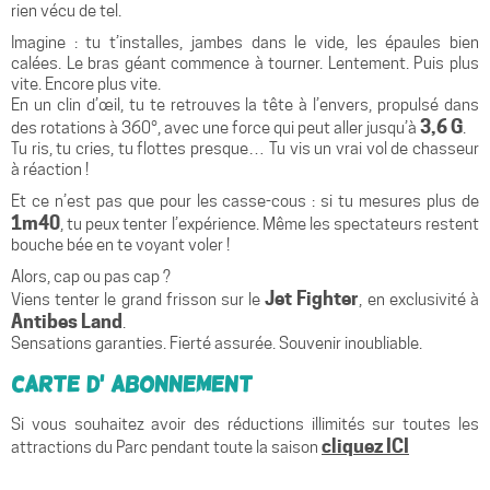
rien vécu de tel.
Imagine : tu t’installes, jambes dans le vide, les épaules bien
calées. Le bras géant commence à tourner. Lentement. Puis plus
vite. Encore plus vite.
En un clin d’œil, tu te retrouves la tête à l’envers, propulsé dans
3,6 G
des rotations à 360°, avec une force qui peut aller jusqu’à
.
Tu ris, tu cries, tu flottes presque… Tu vis un vrai vol de chasseur
à réaction !
Et ce n’est pas que pour les casse-cous : si tu mesures plus de
1m40
, tu peux tenter l’expérience. Même les spectateurs restent
bouche bée en te voyant voler !
Alors, cap ou pas cap ?
Jet Fighter
Viens tenter le grand frisson sur le
, en exclusivité à
Antibes Land
.
Sensations garanties. Fierté assurée. Souvenir inoubliable.
Carte d’ Abonnement
Si vous souhaitez avoir des réductions illimités sur toutes les
cliquez ICI
attractions du Parc pendant toute la saison