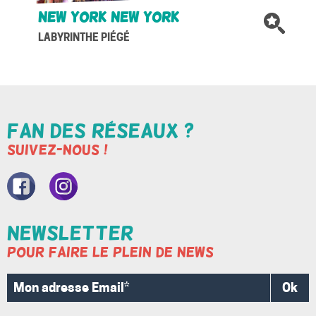
New York New York
LABYRINTHE PIÉGÉ
Fan des réseaux ?
Suivez-nous !
Nore
Nore
page
compte
Newsletter
Pour faire le plein de news
Facebook
Instagram
Ok
Mon
adresse
Email*