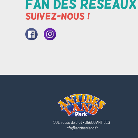
Fan des réseaux
Suivez-nous !
Nore
Nore
page
compte
Facebook
Instagram
301, route de Biot - 06600 ANTIBES
info@antibesland.fr