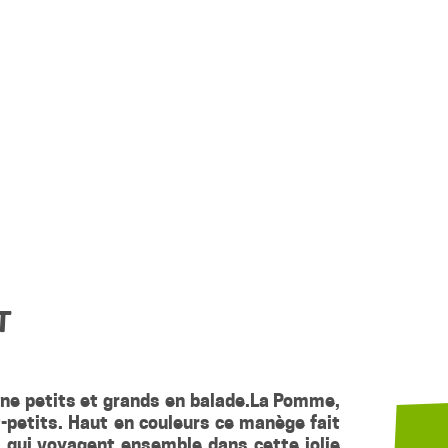
t
ne petits et grands en balade.
La Pomme,
-petits. Haut en couleurs ce manège fait
s qui voyagent ensemble dans cette jolie