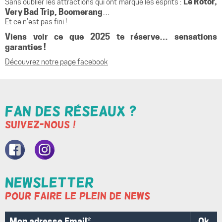
Le Rotor,
Sans oublier les attractions qui ont marqué les esprits :
Very Bad Trip, Boomerang
…
Et ce n’est pas fini !
Viens voir ce que 2025 te réserve… sensations
garanties !
Découvrez notre page facebook
Fan des réseaux ?
Suivez-nous !
Nore
Nore
page
compte
Newsletter
Pour faire le plein de news
Facebook
Instagram
Ok
Mon