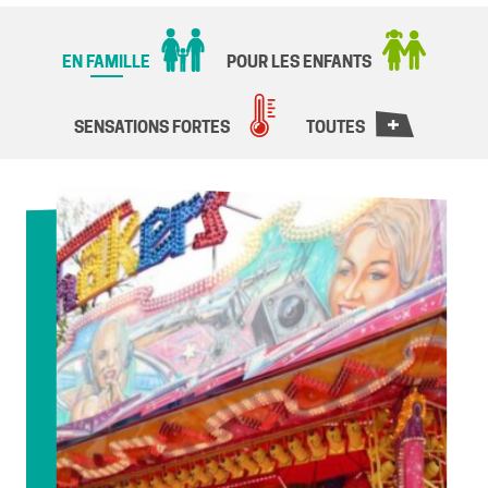
Je
recherche
des
EN FAMILLE
POUR LES ENFANTS
attractions...
SENSATIONS FORTES
TOUTES